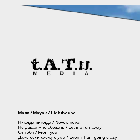
Skip
to
content
Маяк / Mayak / Lighthouse
Никогда никогда / Never, never
Не давай мне сбежать / Let me run away
От тебя / From you
Даже если схожу с ума / Even if I am going crazy