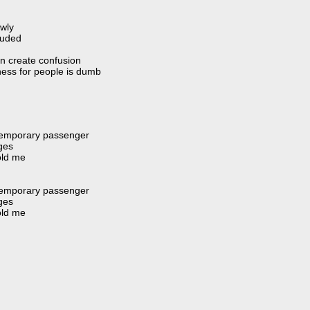
wly
ouded
n create confusion
ness for people is dumb
temporary passenger
ges
old me
temporary passenger
ges
old me