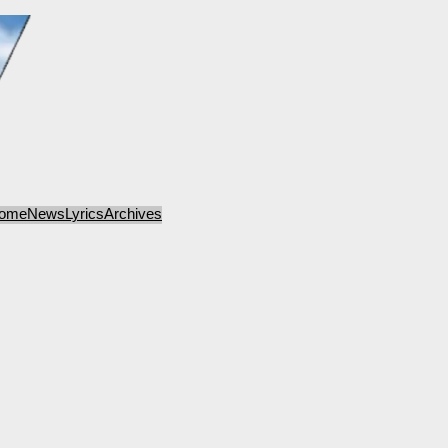
ome
News
Lyrics
Archives