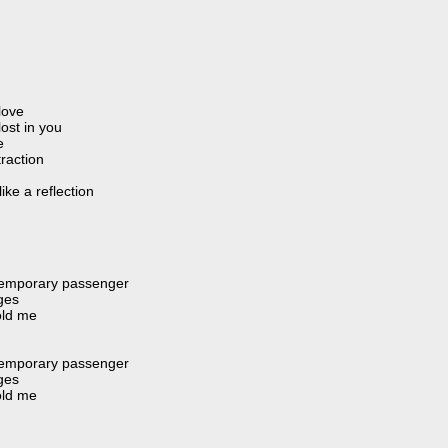
love
ost in you
e
raction
ke a reflection
temporary passenger
ges
old me
temporary passenger
ges
old me