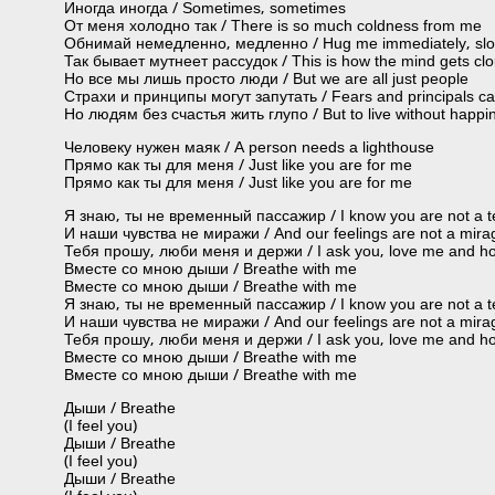
Иногда иногда / Sometimes, sometimes
От меня холодно так / There is so much coldness from me
Обнимай немедленно, медленно / Hug me immediately, slo
Так бывает мутнеет рассудок / This is how the mind gets cl
Но все мы лишь просто люди / But we are all just people
Страхи и принципы могут запутать / Fears and principals ca
Но людям без счастья жить глупо / But to live without happi
Человеку нужен маяк / A person needs a lighthouse
Прямо как ты для меня / Just like you are for me
Прямо как ты для меня / Just like you are for me
Я знаю, ты не временный пассажир / I know you are not a 
И наши чувства не миражи / And our feelings are not a mira
Тебя прошу, люби меня и держи / I ask you, love me and h
Вместе со мною дыши / Breathe with me
Вместе со мною дыши / Breathe with me
Я знаю, ты не временный пассажир / I know you are not a 
И наши чувства не миражи / And our feelings are not a mira
Тебя прошу, люби меня и держи / I ask you, love me and h
Вместе со мною дыши / Breathe with me
Вместе со мною дыши / Breathe with me
Дыши / Breathe
(I feel you)
Дыши / Breathe
(I feel you)
Дыши / Breathe