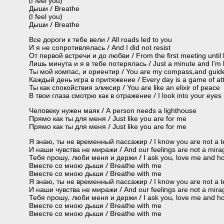
(I feel you)
Дыши / Breathe
(I feel you)
Дыши / Breathe
Все дороги к тебе вели / All roads led to you
И я не сопротивлялась / And I did not resist
От первой встречи и до любви / From the first meeting until 
Лишь минута и я в тебе потерялась / Just a minute and I’m l
Ты мой компас, и ориентир / You are my compass,and guid
Каждый день игра в притяжение / Every day is a game of att
Ты как спокойствия эликсир / You are like an elixir of peace
В твои глаза смотрю как в отражение / I look into your eyes li
Человеку нужен маяк / A person needs a lighthouse
Прямо как ты для меня / Just like you are for me
Прямо как ты для меня / Just like you are for me
Я знаю, ты не временный пассажир / I know you are not a 
И наши чувства не миражи / And our feelings are not a mira
Тебя прошу, люби меня и держи / I ask you, love me and h
Вместе со мною дыши / Breathe with me
Вместе со мною дыши / Breathe with me
Я знаю, ты не временный пассажир / I know you are not a 
И наши чувства не миражи / And our feelings are not a mira
Тебя прошу, люби меня и держи / I ask you, love me and h
Вместе со мною дыши / Breathe with me
Вместе со мною дыши / Breathe with me