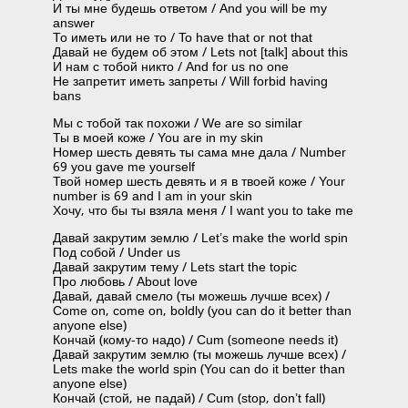
И ты мне будешь ответом / And you will be my
answer
То иметь или не то / To have that or not that
Давай не будем об этом / Lets not [talk] about this
И нам с тобой никто / And for us no one
Не запретит иметь запреты / Will forbid having
bans
Мы с тобой так похожи / We are so similar
Ты в моей коже / You are in my skin
Номер шесть девять ты сама мне дала / Number
69 you gave me yourself
Твой номер шесть девять и я в твоей коже / Your
number is 69 and I am in your skin
Хочу, что бы ты взяла меня / I want you to take me
Давай закрутим землю / Let’s make the world spin
Под собой / Under us
Давай закрутим тему / Lets start the topic
Про любовь / About love
Давай, давай смело (ты можешь лучше всех) /
Come on, come on, boldly (you can do it better than
anyone else)
Кончай (кому-то надо) / Cum (someone needs it)
Давай закрутим землю (ты можешь лучше всех) /
Lets make the world spin (You can do it better than
anyone else)
Кончай (стой, не падай) / Cum (stop, don’t fall)