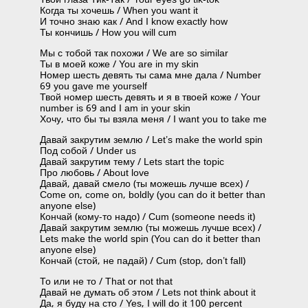
Когда ты хочешь / When you want it
И точно знаю как / And I know exactly how
Ты кончишь / How you will cum
Мы с тобой так похожи / We are so similar
Ты в моей коже / You are in my skin
Номер шесть девять ты сама мне дала / Number
69 you gave me yourself
Твой номер шесть девять и я в твоей коже / Your
number is 69 and I am in your skin
Хочу, что бы ты взяла меня / I want you to take me
Давай закрутим землю / Let’s make the world spin
Под собой / Under us
Давай закрутим тему / Lets start the topic
Про любовь / About love
Давай, давай смело (ты можешь лучше всех) /
Come on, come on, boldly (you can do it better than
anyone else)
Кончай (кому-то надо) / Cum (someone needs it)
Давай закрутим землю (ты можешь лучше всех) /
Lets make the world spin (You can do it better than
anyone else)
Кончай (стой, не падай) / Cum (stop, don’t fall)
То или не то / That or not that
Давай не думать об этом / Lets not think about it
Да, я буду на сто / Yes, I will do it 100 percent