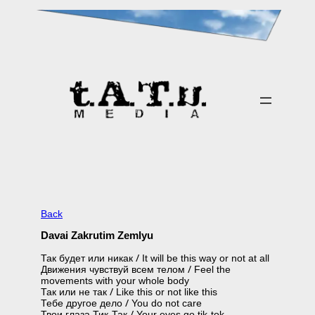
Skip
to
content
Back
Davai Zakrutim Zemlyu
Так будет или никак / It will be this way or not at all
Движения чувствуй всем телом / Feel the
movements with your whole body
Так или не так / Like this or not like this
Тебе другое дело / You do not care
Твои глаза Тик-Так / Your eyes go tik-tok